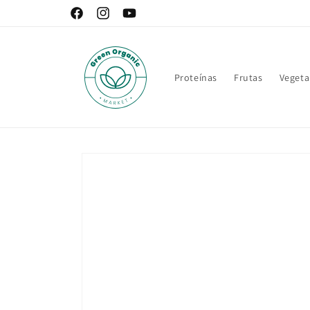
Ir
directamente
Facebook
Instagram
YouTube
al contenido
Proteínas
Frutas
Vegeta
Ir
directamente
a la
información
del producto