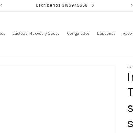
Domicilios de Lunes a Sábados
les
Lácteos, Huevos y Queso
Congelados
Despensa
Aseo
GR