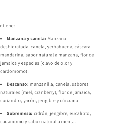
%
%
natural)
natural)
ntiene:
Manzana y canela:
Manzana
deshidratada, canela, yerbabuena, cáscara
mandarina, sabor natural a manzana, flor de
jamaica y especias (clavo de olor y
cardomomo).
Descanso:
manzanilla, canela, sabores
naturales (miel, cranberry), flor de jamaica,
coriandro, yacón, jengibre y cúrcuma.
Sobremesa:
cidrón, jengibre, eucalipto,
cadamomo y sabor natural a menta.