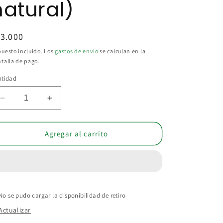
natural)
ecio
3.000
bitual
uesto incluido. Los
gastos de envío
se calculan en la
talla de pago.
ntidad
Reducir
Aumentar
cantidad
cantidad
para
para
Infusiones
Infusiones
Agregar al carrito
La
La
Teresita
Teresita
sabores
sabores
surtidos
surtidos
x
x
No se pudo cargar la disponibilidad de retiro
20
20
sobres
sobres
Actualizar
(100
(100