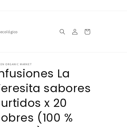
Iniciar
Carrito
 ecológico
sesión
EEN ORGANIC MARKET
Infusiones La
Teresita sabores
surtidos x 20
sobres (100 %